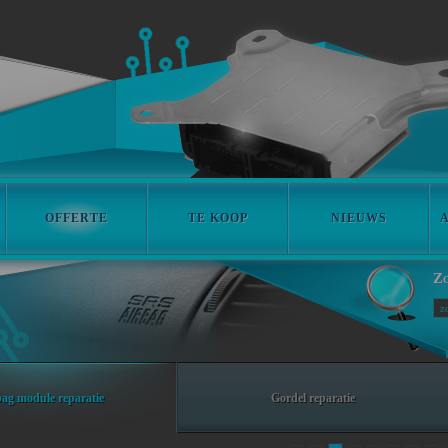
OFFERTE
TE KOOP
NIEUWS
Z
ag module reparatie
Gordel reparatie