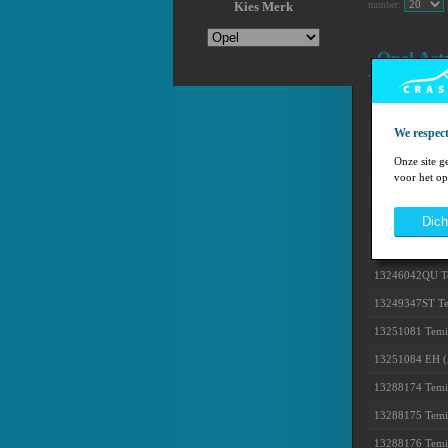
number:
Kies Merk
Opel Ast
13188854GS Te
We respect
13188855 Temic
Onze site g
13188857 Temic
voor het op
13191825 Temic
13203263 Temic
dich
13227920 Temic
13246042QU Te
13249347ST Tem
13251081 Temic
13251084 EH (A
13288174 Temic
13288175 Temic
13288176 Temic