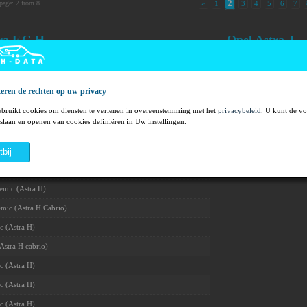
2
page: 2 from 8
«
1
3
4
5
6
7
ra F,G,H
Opel Astra J
mic (Astra H)
13574896AF Autoliv
eren de rechten op uw privacy
 (Astra H)
ebruikt cookies om diensten te verlenen in overeenstemming met het
privacybeleid
. U kunt de voorwaarden
 (Astra H)
slaan en openen van cookies definiëren in
Uw instellingen
.
 (Astra H)
 (Astra H)
tbij
 (Astra H)
mic (Astra H)
ic (Astra H Cabrio)
 (Astra H)
stra H cabrio)
 (Astra H)
 (Astra H)
 (Astra H)